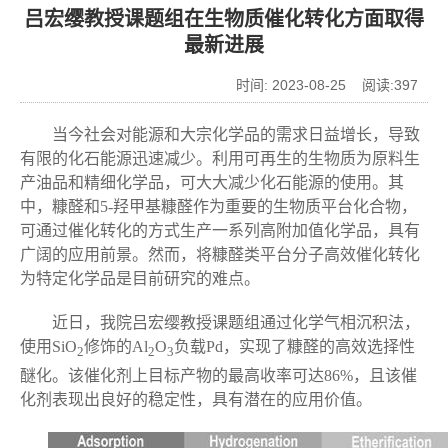
吕宏缨教授课题组在生物质催化转化方面取得
最新进展
时间: 2023-08-25 阅读:
397
当今社会对能源和大宗化学品的需求日益增长，导致
有限的化石能源迅速减少。利用可再生的生物质为原料生
产油品和精细化学品，可大大减少化石能源的使用。其
中，糠醛和
5-
羟甲基糠醛作为重要的生物质平台化合物，
可通过催化转化的方式生产一系列高附加值化学品，具有
广阔的应用前景。然而，将糠醛类平台分子高效催化转化
为特定化学品是目前研究的难点。
近日，我院吕宏缨教授课题组通过化学气相沉积法，
使用
SiO
修饰的
Al
O
负载
Pd
，实现了糠醛的高效选择性
2
2
3
醚化。该催化剂上目标产物的最高收率可达
86%
，且该催
化剂表现出良好的稳定性，具有潜在的应用价值。