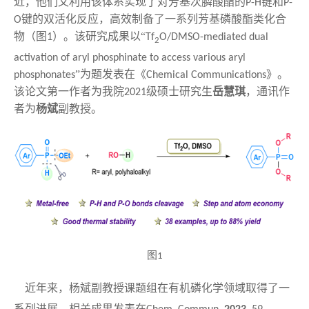
近，他们又利用该体系实现了对芳基次膦酸酯的
键和
P-H
P-
键的双活化反应，高效制备了一系列芳基磷酸酯类化合
O
物（图
）。该研究成果以“
1
Tf
O/DMSO-mediated dual
2
activation of aryl phosphinate to access various aryl
”为题发表在《
》。
phosphonates
Chemical Communications
该论文第一作者为我院
级硕士研究生
岳慧琪
，通讯作
2021
者为
杨斌
副教授。
图
1
近年来，杨斌副教授课题组在有机磷化学领域取得了一
系列进展，相关成果发表在