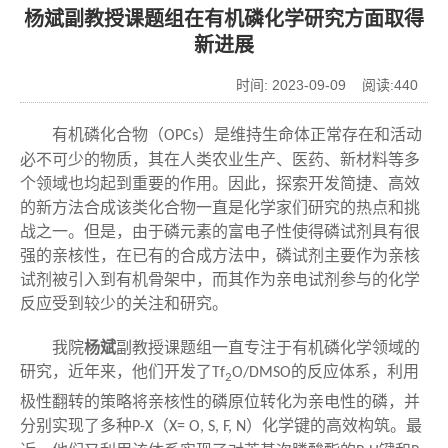
杨斌副教授课题组在有机磷化学研究方面取得
新进展
时间: 2023-09-09 阅读:
440
有机磷化合物（
）是维持生命体正常存在和活动
OPCs
必不可少的物质，其在人类农业生产、医药、新材料等多
个领域也均起到重要的作用。因此，探索开发简捷、高效
的新方法合成该类化合物一直是化学家们研究的热点和挑
战之一。但是，由于磷元素的富电子性使得磷试剂具有很
强的亲核性，在已有的合成方法中，磷试剂主要作为亲核
试剂被引入到有机骨架中，而其作为亲电试剂参与的化学
反应受到较少的关注和研究。
我院
杨斌
副教授课题组一直专注于有机磷化学领域的
研究，近年来，他们开发了
的反应体系，利用
Tf
O/DMSO
2
极性翻转的策略将亲核性的磷原位转化为亲电性的磷，并
分别实现了多种
（
）化学键的高效构筑。最
P-X
X= O, S, F, N