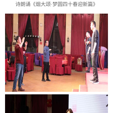
诗朗诵《烟大颂·梦圆四十春迎新篇》