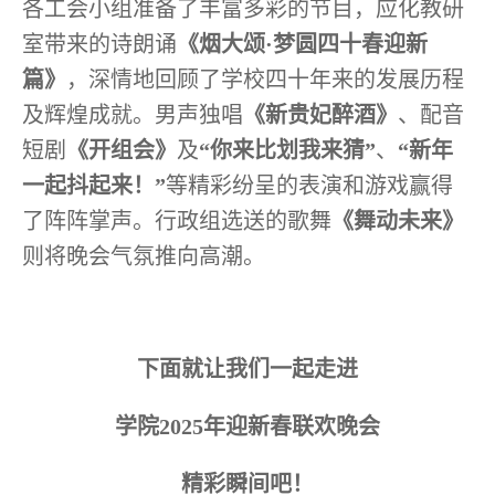
各工会小组准备了丰富多彩的节目，应化教研
室带来的诗朗诵
《烟大颂·梦圆四十春迎新
篇》
，深情地回顾了学校四十年来的发展历程
及辉煌成就。男声独唱
《新贵妃醉酒》
、配音
短剧
《开组会》
及
“你来比划我来猜”
、
“新年
一起抖起来！”
等精彩纷呈的表演和游戏赢得
了阵阵掌声。行政组选送的歌舞
《舞动未来》
则将晚会气氛推向高潮。
下面就让我们一起走进
学院
2025
年迎新春联欢晚会
精彩瞬间吧！