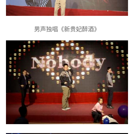
男声独唱《新贵妃醉酒》