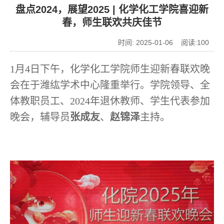
盘点2024，展望2025 | 化学化工学院喜迎新
春，师生联欢共庆佳节
时间: 2025-01-06 阅读:
100
1
月
4
日下午，化学化工学院师生迎新春联欢晚
会在于潍纮学术中心隆重举行。学院领导、全
体教职员工、
2024
年退休教师、学生代表参加
晚会，辅导员
张成友
、
赵锦泽
主持。