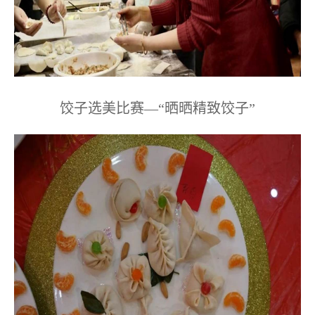
饺子选美比赛—“晒晒精致饺子”