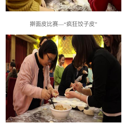
擀面皮比赛—“疯狂饺子皮”