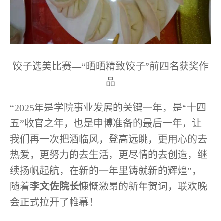
饺子选美比赛—“晒晒精致饺子”前四名获奖作
品
“
2025
年是学院事业发展的关键一年，是“十四
五”收官之年，也是申博准备的最后一年，让
我们再一次把酒临风，登高远眺，更用心的去
热爱，更努力的去生活，更尽情的去创造，继
续扬帆起航，在新的一年里铸就新的辉煌”，
随着
李文佐院长
慷慨激昂的新年贺词，联欢晚
会正式拉开了帷幕！