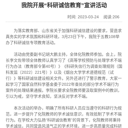
我院开展“科研诚信教育”宣讲活动
时间: 2023-03-24 阅读:
206
为落实教育部、山东省关于加强科研诚信建设的要求，营造求
真务实的学术氛围和科研环境，3月23日下午，我院于五教108举
办了科研诚信专项教育活动。
活动由党委副书记胡大鹏主持，全体化院教师参加。会上，院
长李文佐带领全体教师认真学习了《高等学校预防与处理学术不端
行为办法（教育部令第40号）》《科研失信行为调查处理规则（国
科发监〔2022〕221号）》以及《烟台大学学术道德规范（试
行）》等科研诚信建设相关文件。另外还进行了警示教育，大家一
起学习了国家自然科学基金委于2022年查处的部分学术不端行为
案件的处理结果通报。李院长要求全院教师要汲取案例中的教训，
引以为戒，坚守学术良知，坚决反对学术不端。
本次活动的举办，明确了所有科研人员应当遵守的科研行为规
范，进一步提升了化院教师的学术诚信意识，有效抵制了学术不端
行为。在学校大力弘扬“科研诚信教育”的背景下，化院教师将秉持
学术诚信，共同营造风清气正的学术环境，进一步高质量完成科研