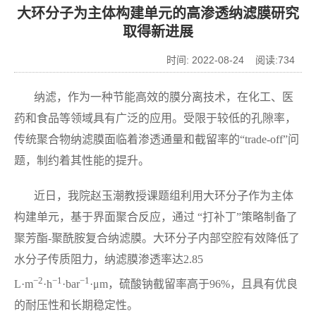
大环分子为主体构建单元的高渗透纳滤膜研究
取得新进展
时间: 2022-08-24 阅读:
734
纳滤，作为一种节能高效的膜分离技术，在化工、医
药和食品等领域具有广泛的应用。受限于较低的孔隙率，
传统聚合物纳滤膜面临着渗透通量和截留率的
“trade-off”
问
题，制约着其性能的提升。
近日，我院赵玉潮教授课题组利用大环分子作为主体
构建单元，基于界面聚合反应，通过
“
打补丁
”
策略制备了
聚芳酯
-
聚酰胺复合纳滤膜。大环分子内部空腔有效降低了
水分子传质阻力，纳滤膜渗透率达
2.85
−
2
−
1
−
1
L·m
·
h
·
bar
·μ
m
，硫酸钠截留率高于
96%
，且具有优良
的耐压性和长期稳定性。