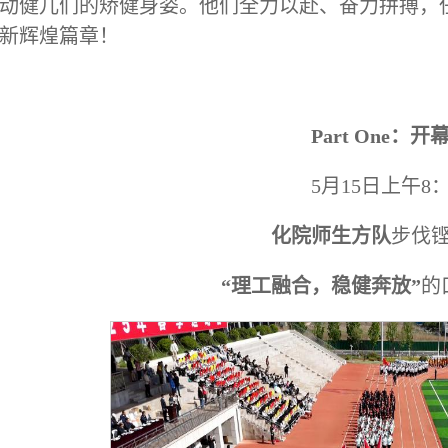
动健儿们的矫健身姿。他们全力以赴、奋力拼搏，
新辉煌篇章！
Part One：开
5月15日上午8：
化院师生方队
步伐
“理工融合，稳健奔放”
的