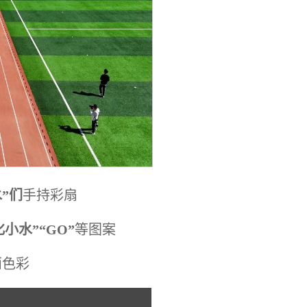
”们
手持彩扇
“化小水”“GO”
等图案
丽色彩