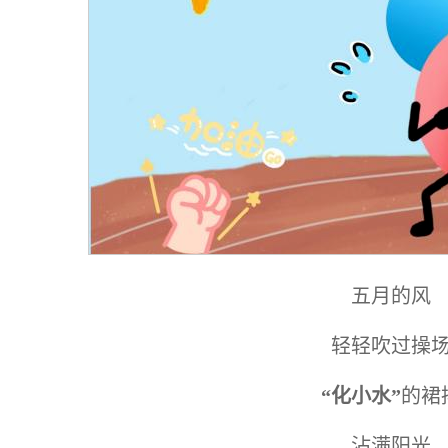
五月的风
轻轻吹过操
“化小水”
的裙
沾满阳光