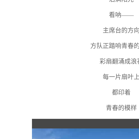
看呐——
主席台的方
方队正踏响青春
彩扇翻涌成浪
每一片扇叶
都印着
青春的模样