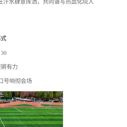
任汗水肆意挥洒，共同谱写热血化院人
幕式
30
铿锵有力
口号响彻会场