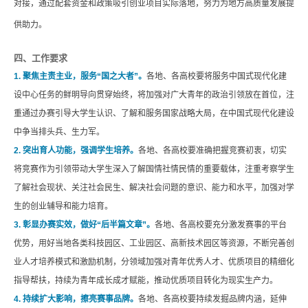
对接，通过配套资金和政策吸引创业项目实际落地，努力为地方高质量发展提
供助力。
四、工作要求
1. 聚焦主责主业，服务“国之大者”。
各地、各高校要将服务中国式现代化建
设中心任务的鲜明导向贯穿始终，将加强对广大青年的政治引领放在首位，注
重通过办赛引导大学生认识、了解和服务国家战略大局，在中国式现代化建设
中争当排头兵、生力军。
2. 突出育人功能，强调学生培养。
各地、各高校要准确把握竞赛初衷，切实
将竞赛作为引领带动大学生深入了解国情社情民情的重要载体，注重考察学生
了解社会现状、关注社会民生、解决社会问题的意识、能力和水平，加强对学
生的创业辅导和能力培育。
3. 彰显办赛实效，做好“后半篇文章”。
各地、各高校要充分激发赛事的平台
优势，用好当地各类科技园区、工业园区、高新技术园区等资源，不断完善创
业人才培养模式和激励机制，分领域加强对青年优秀人才、优质项目的精细化
指导帮扶，持续为青年成长成才赋能，推动优质项目转化为现实生产力。
4. 持续扩大影响，擦亮赛事品牌。
各地、各高校要持续发掘品牌内涵，延伸