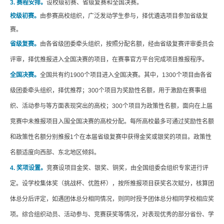
3. 赛程安排。
设校级初赛、省级复赛和全国决赛。
校级初赛。
由参赛高校组织，广泛发动学生参与，择优遴选项目参加省级复
赛。
省级复赛
。
由各省级团委牵头组织，按照分配名额，经由省级复赛评审委员会
评审，择优推报进入全国决赛的项目，在赛事官方平台完成项目推报程序。
全国决赛。
全国共有约
1900个项目进入全国决赛。其中，1300个项目由各省
级团委牵头组织，择优推荐；300个项目为奖励性名额，用于激励在赛事组
织、活动参与等方面表现突出的高校；300个项目为政策性名额，面向在上届
竞赛中未推报项目入围全国决赛的高校分配。每所高校最多可通过奖励性名额
和政策性名额分别推报1个在本届省级复赛中获得金奖或银奖的项目。政策性
名额适度向西部、东北地区倾斜。
4. 奖项设置。
竞赛设项目金奖、银奖、铜奖，由全国组委会组织专家进行评
定。设学校集体奖（挑战杯、优胜杯），按所推报项目获奖名次赋分，核算团
体总分后评定，如遇团体总分相同情况，则同时授予团体总分相同学校相应奖
项。综合组织动员、活动参与、竞赛获奖等情况，对表现优秀的部分省份、学