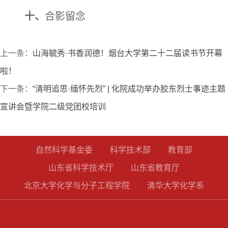
十、
合影留念
上一条：
山海毓秀·书香润德！烟台大学第二十二届读书节开幕
啦！
下一条：
“清明追思·缅怀先烈” | 化院成功举办胶东烈士事迹主题
宣讲会暨学院二级党团校培训
自然科学基金委
科学技术部
教育部
山东省科学技术厅
山东省教育厅
北京大学化学与分子工程学院
清华大学化学系