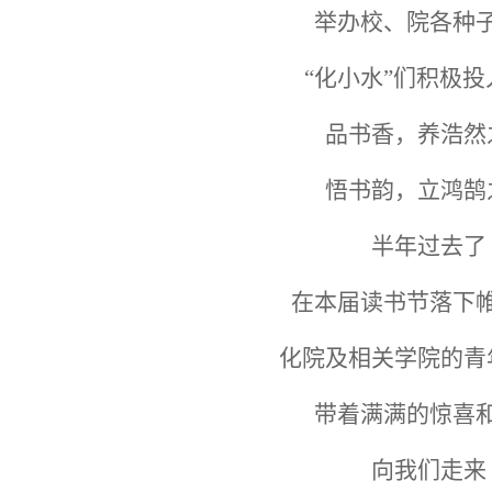
举办校、院各种
“化小水”们积极投
品书香，养浩然
悟书韵，立鸿鹄
半年过去了
在本届读书节落下
化院及相关学院的青
带着满满的惊喜
向我们走来