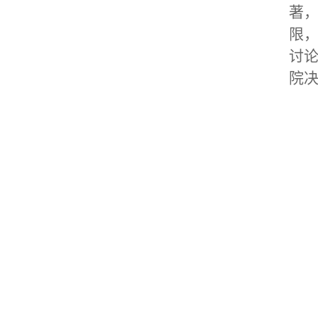
著
限
讨
院