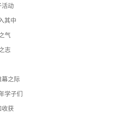
子活动
入其中
之气
之志
帷幕之际
年学子们
和收获