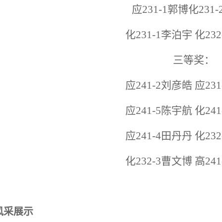
应231-1郭博化231
化231-1李泊宇 化23
三等奖：
应241-2刘彦皓 应23
应241-5陈宇航 化24
应241-4田丹丹 化23
化232-3曹文博 高24
风采展示