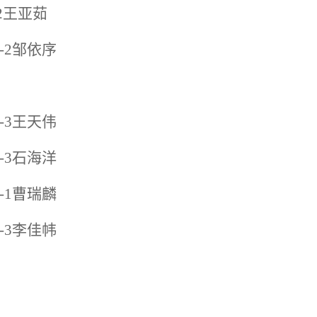
-2王亚茹
2-2邹依序
1-3王天伟
1-3石海洋
2-1曹瑞麟
1-3李佳帏