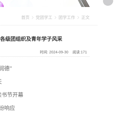
首页
党团学工
团学工作
正文
化院各级团组织及青年学子风采
时间: 2024-09-30 阅读:
171
润德”
天
读书节开幕
纷响应