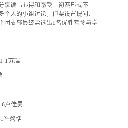
分享读书心得和感受。初赛形式不
多个人的小组讨论，但要设置提问、
个团支部最终需选出1名优胜者参与学
1-1苏瑞
锋
1-6卢佳昊
-2崔馨恬