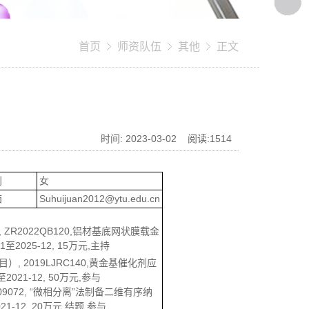
首页
师资队伍
其他
正文
时间: 2023-03-02 阅读:
1514
别
女
箱
Suhuijuan2012@ytu.edu.cn
R2022QB120,铝材基底网状膜载金
2025-12, 15万元,主持
 2019LJRC140,黄金基催化剂应
21-12, 50万元,参与
09072, “微相分离”法制备二维有序纳
-12, 20万元,结题,参与