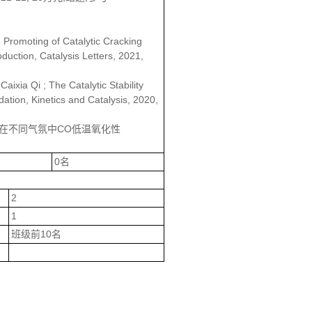
h Promoting of Catalytic Cracking
uction, Catalysis Letters, 2021,
ixia Qi ; The Catalytic Stability
tion, Kinetics and Catalysis, 2020,
催化剂在不同气氛中CO低温氧化性
0名
2
1
班级前10名