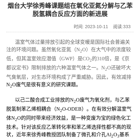
烟台大学徐秀峰课题组在氧化亚氮分解与乙苯
脱氢耦合反应方面的新进展
时间: 2023-10-11 阅读:
333
温室气体过量排放引起的全球变暖是国际社会普遍关
注的环境问题。虽然氧化亚氮（
N
O
）在大气中的浓度较
2
低，但其温室效应潜值（
GWP
）是
CO
的
310
倍，是《京
2
都议定书》限制排放的六种温室气体之一。
N
O
还破坏大
2
气臭氧层，对生态环境构成了严重威胁。因此，有效减排
N
O
废气是很有意义的研究课题。
2
以己二酸合成工业排放的
N
O
废气为氧化剂，与乙苯
2
脱氢制苯乙烯相耦合
（
N
O-ODEB
）
。在有效分解温室气
2
体
N
O
的同时带来经济效益，是一种变废为宝的绿色化工
2
技术
。
针对该反应乙苯转化率和苯乙烯选择性都不高的现
状，近年来徐秀峰教授团队制备了微孔和介孔
Al
O
基系
2
3