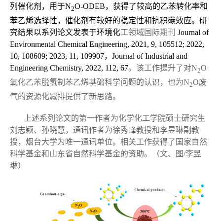
列催化剂，用于
N
O-ODEB
，获得了较高的乙苯转化率和
2
苯乙烯选择性，催化剂有较好的稳定性和抗积碳效应。研
究结果以系列论文发表于
环境化
工领域国际期刊
Journal of
Environmental Chemical Engineering
, 2021, 9, 105512; 2022,
10, 108609;
2023, 11, 109907
，
Journal of Industrial and
Engineering Chemistry
, 2022, 112, 67
。该工作提升了对
N
O
2
氧化乙苯脱氢制苯乙烯基础科学问题的认识，也为
N
O
废
2
气的资源化减排提供了新思路。
上述系列论文的第一作者为化学化工学院硕士研究生
刘志颖、孙晓慧，通讯作者为徐秀峰教授和李昱琳副教
授，烟台大学为唯一通讯单位。相关工作获得了国家自然
科学基金和山东省自然科学基金的资助。（文、图
/
李昱
琳）