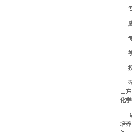
山东
化学
培养