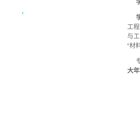
工程
与工
“材
大年