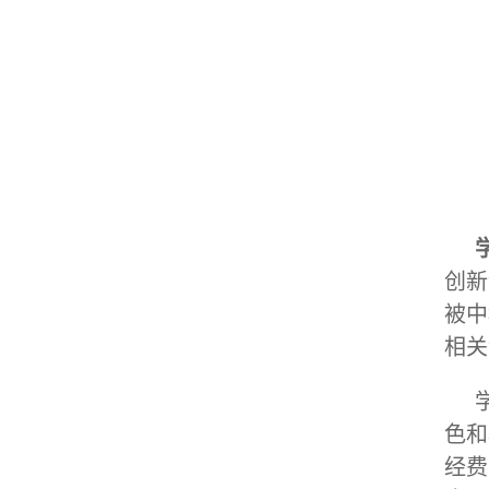
创新
被中
相关
色和
经费