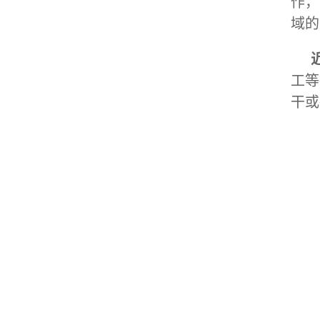
作，
域的
工等
干或