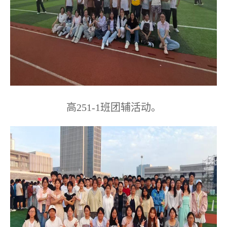
高
251-1
班团辅活动。