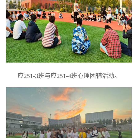
应
251-3
班与应
251-4
班心理团辅活动。