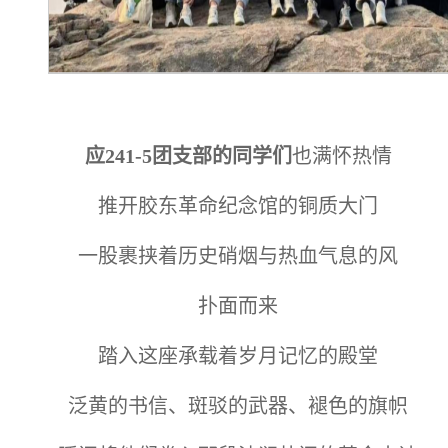
应241-5团支部的同学们
也满怀热情
推开胶东革命纪念馆的铜质大门
一股裹挟着历史硝烟与热血气息的风
扑面而来
踏入这座承载着岁月记忆的殿堂
泛黄的书信、斑驳的武器、褪色的旗帜