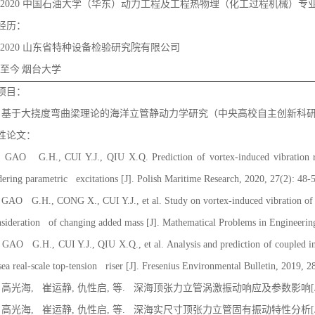
-2020
中国石油大学（华东）动力工程及工程热物理（化工过程机械）专
经历：
-2020
山东省特种设备检验研究院有限公司
-
至今
烟台大学
项目：
）基于大挠度弯曲梁理论的海洋立管静动力学研究（中央高校自主创新科
性论文：
）
GAO G.H., CUI Y.J., QIU X.Q. Prediction of vortex-induced vibration re
dering parametric excitations [J]. Polish Maritime Research, 2020, 27(2): 48-
）
GAO G.H., CONG X., CUI Y.J., et al. Study on vortex-induced vibration of de
nsideration of changing added mass [J]. Mathematical Problems in Engineer
）
GAO G.H., CUI Y.J., QIU X.Q., et al. Analysis and prediction of coupled in
sea real-scale top-tension riser [J]. Fresenius Environmental Bulletin, 2019, 
）高光海
,
崔运静
,
仇性启
,
等
.
深海顶张力立管涡激振动响应及参数影响
[
）高光海
,
崔运静
,
仇性启
,
等
.
深海实尺寸顶张力立管固有振动特性分析
[