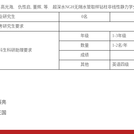
）高光海
,
仇性启
,
董辉
,
等
.
超深水
NGH
无隔水管取样钻柱非线性静力学
业研究生
0
名
考研究生要求
年级
1-3
年级
数量
1-2
名
/
年
科生科研助理要求
成绩
其他
英语四级
振亮
正国