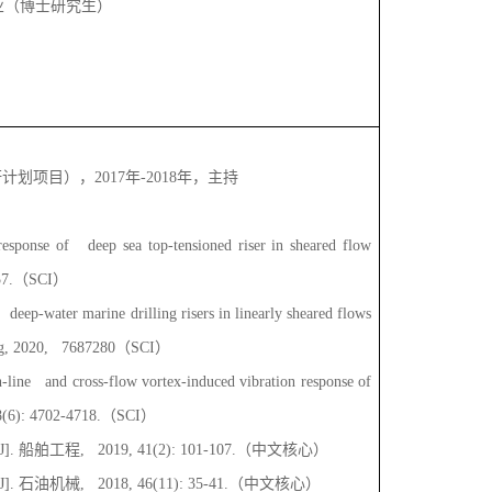
业（博士研究生）
研计划项目），
2017
年
-2018
年，主持
sponse of deep sea top-tensioned riser in sheared flow
57.
（
SCI
）
ep-water marine drilling risers in linearly sheared flows
ing, 2020, 7687280
（
SCI
）
-line and cross-flow vortex-induced vibration response of
28(6): 4702-4718.
（
SCI
）
J].
船舶工程
, 2019, 41(2): 101-107.
（中文核心）
J].
石油机械
, 2018, 46(11): 35-41.
（中文核心）