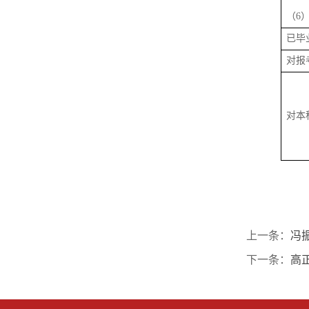
（
6
已毕
对报
对本
上一条：
冯
下一条：
高