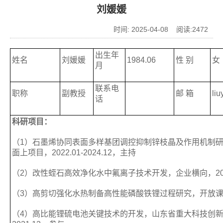
刘媛媛
时间: 2025-04-08 阅读:
2472
出生年
姓名
刘媛媛
1984.06
性 别
女
月
联系电
职称
副教授
邮 箱
li
话
科研项目：
（1）石墨烯协同表面多样基团调控抑制锌枝晶及作用机制
面上项目，2022.01-2024.12，主持
（2）改性蛭石高效净化水中氟离子技术开发，企业横向，2019
（3）高剪切强化水热制备高性能磷酸铁锂过程研究，开放课题，
（4）高比能锂硫电池关键技术的开发，山东省重大科技创新工程