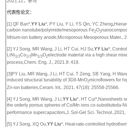
2021.12，参与
代表性论文：
[1] QF Ban*,
YY Liu
*, PY Liu, Y Li, YS Qin, YC Zheng
,
Hierar
carbon nanotube/polyimide/mesoporous Fe
O
nanocomposit
2
3
lithium-ion battery anode,
Microporous Mesoporous Mater.
, 
[2] YJ Song, MR Wang, J Li, HT Cui, HJ Su,
YY Liu
*, Contro
LiNi
Co
Mn
O
electrode material via a high shear mixe
1/3
1/3
1/3
2
process,
Chem. Eng. J.
, 2021.9: 419.
[3]PY Liu, MR Wang, J Li, HT Cui, T Zeng, SB Yang, H Wan
induced structural tunability of 3D
δ
-MnO
microflowers for 
2
Zn-ion batteries,
Ceram. Int.
, 2021, 47(18): 25558-25566.
[4] YJ Song, MR Wang, J Li,
YY Liu
*, HT Cui*,Nanosheets se
the orderly porous spheres of Co/Mn ions co-substituted
a
-N
performance supercapacitors,
J. Sol-Gel Sci. Technol.
,2021,
[5] YJ Song, XQ Ou,
YY Liu
*, Heat-rate-controlled hydrotherm