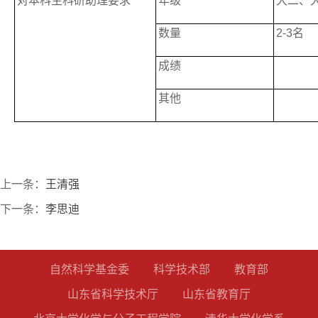
对本科生科研助理要求
年级
大二、
数量
2-3名
成绩
其他
上一条：
王清强
下一条：
李思迪
自然科学基金委
科学技术部
教育部
山东省科学技术厅
山东省教育厅