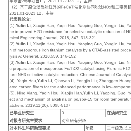
学基金-青年项目），2021.01-2023.12，主持
（2）基于原位漫反射红外的FeCeTi催化剂协同脱除NOx和二噁
2021.01-2023.12，主持
代
表性论文：
(1).
Yulin Li
, Xiaojin Han, Yaqin Hou, Yaoping Guo, Yongjin Liu, 
he improved H2O resistance for selective catalytic reduction of NO
mical Engineering Journal, 2018, 347, 313-321
(2).
Yulin Li
, Xiaojin Han, Yaqin Hou, Yaoping Guo, Yongjin Liu, Y
n of mesoporous iron titanium catalysts by a CTAB-assisted proce
lysis A: General, 2018,559, 146-152
(3).
Yulin Li
, Xiaojin Han, Yaqin Hou, Yaoping Guo, Yongjin Liu, N
u preparation of mesoporous Fe/TiO2 catalyst using Pluronic F12
ture NH3 selective catalytic reduction. Chinese Journal of Cataly
(4). Yaqin Hou,
Yulin Li
, Qiaoyan Li, Yongjin Liu; Zhanggen Huang. 
ated carbon fibers for the enhanced performance in low-temper
(5). Ning Xiang, Yaqin Hou, Xiaojin Han,
Yulin Li
, Yaoping, Guo, Y
ect and mechanism of alkali na on pd/sba-15 for room temperatur
atchem, 2019,11(20), 5098-5107.
已毕业研究生
0
在读研究生
对报考研究生要求
对科研有兴趣
对本科生科研助理要求
年级
三年级及以