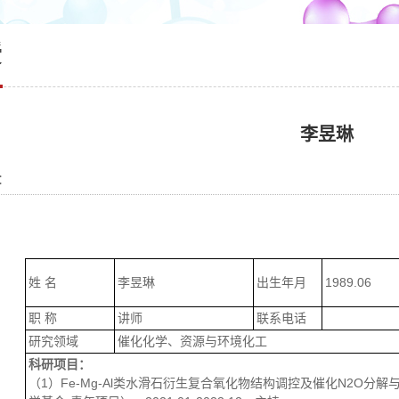
授
李昱琳
：
姓 名
李昱琳
出生年月
1989.06
职 称
讲师
联系电话
研究领域
催化化学、资源与环境化工
科研项目：
（1）Fe-Mg-Al类水滑石衍生复合氧化物结构调控及催化N2O