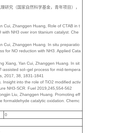
英机理研究（国家自然科学基金，青年项目），
Yan Cui, Zhanggen Huang, Role of CTAB in t
 with NH3 over iron titanium catalyst. Che
an Cui, Zhanggen Huang. In situ preparatio
ss for NO reduction with NH3. Applied Cata
ing Xiang, Yan Cui, Zhanggen Huang. In sit
7-assisted sol–gel process for mid-tempera
sis, 2017, 38, 1831-1841
Insight into the role of TiO2 modified activ
ature NH3-SCR. Fuel 2019,245,554-562
ongjin Liu, Zhanggen Huang. Promoting eff
e formaldehyde catalytic oxidation. Chemc
0
上