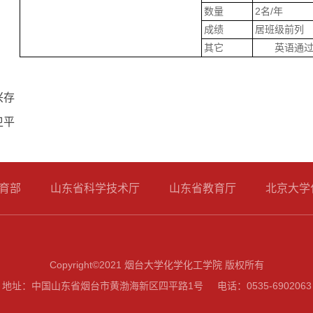
数量
2名/年
成绩
居班级前列
其它
英语通
兴存
卫平
育部
山东省科学技术厅
山东省教育厅
北京大学
Copyright©2021 烟台大学化学化工学院 版权所有
地址：中国山东省烟台市黄渤海新区四平路1号 电话：0535-6902063