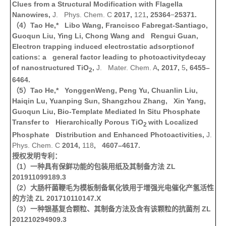
Clues from a Structural Modification with Flagella
Nanowires,
J. Phys. Chem. C
2017,
121
, 25364
25371.
−
（
4
）
Tao He,* Libo Wang, Francisco Fabregat-Santiago,
Guoqun Liu, Ying Li, Chong Wang and Rengui Guan,
Electron trapping induced electrostatic adsorptionof
cations: a general factor leading to photoactivitydecay
of nanostructured TiO
,
J. Mater. Chem. A
, 2017,
5
, 6455–
2
6464.
（
5
）
Tao He,* YonggenWeng, Peng Yu, Chuanlin Liu,
Haiqin Lu, Yuanping Sun, Shangzhou Zhang, Xin Yang,
Guoqun Liu, Bio-Template Mediated In Situ Phosphate
Transfer to Hierarchically Porous TiO
with Localized
2
Phosphate Distribution and Enhanced Photoactivities,
J.
Phys. Chem. C
2014,
118
, 4607–4617.
授权发明专利：
（
1
）一种具有保鲜功能的包装用纸及其制备方法
ZL
201911099189.3
（
2
）大肠杆菌鞭毛为模板制备氧化铁用于增强光电催化产氢活性
的方法
ZL 201710110147.X
（
3
）一种银基复合颗粒、其制备方法及含有该颗粒的抗菌剂
ZL
201210294909.3