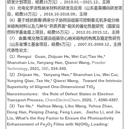
研发计划项目，经费
15
万元），
2019.01
－
2021.12
，主持
（
5
）光电化学活性纳米材料的研发及应用（山东星美横向研发项
目，经费
10
万元），
2016.10-2018.09
，主持
（
6
）基于线状病毒
\
两亲分子协同自组装可控制备无机多组分纳
米结构材料以及几种与
"
异质界面
"
相关的催化性能研究（国家自
然科学基金面上项目，经费
55
万元），
2012.01-2015.12
，主持
（
7
） 金属
/
氧化物互嵌自组装空心纳米结构的构筑及稳定性研究
（山东省博士基金项目，经费
6
万元），
2007.01-2009.12
，主持
代表性论文：
（
1
）
Rengui Guan, Zhijuan He, Wei Cui,*Tao He,*
Shanshan Liu, Yanyang Han, Qianxi Wang,
Powder
Technology
, 2021,
380
, 334-340.
（
2
）
Zhijuan He, Yanyang Han,* Shanshan Liu, Wei Cui,
Yunping Qiao, Tao He,* Qianxi Wang, Toward the Intrinsic
Superiority of Aligned One‐Dimensional TiO
2
Nanostructures: the Role of Defect States in Electron
Transport Process,
ChemElectroChem
, 2020,
7
, 4390-4397.
（
3
）
Tao He,* Haihua Wang, Libo Wang, Yuhua Zhao,
Dong Han, Peiqing Zhang, Feng Luan, Jiazhu Li, and Jie
Liu, What’s the Key Factor to Ensure the Photoactivity
Enhancement of Fe
O
Films with Ni(OH)
Loading:
2
3
2