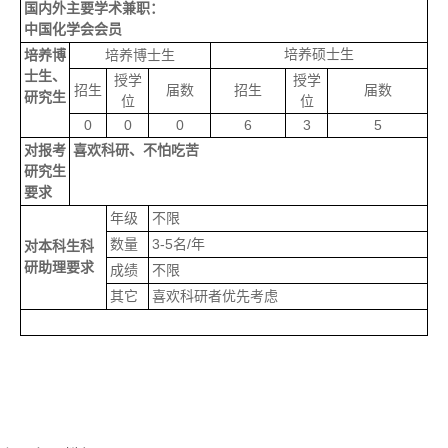
国内外主要学术兼职：
中国化学会会员
培养硕士生
培养博
培养博士生
士生、
授学
授学
招生
届数
招生
届数
研究生
位
位
0
0
0
6
3
5
对报考
喜欢科研、不怕吃苦
研究生
要求
年级
不限
数量
3-5
名
/
年
对本科生科
研助理要求
成绩
不限
其它
喜欢科研者优先考虑