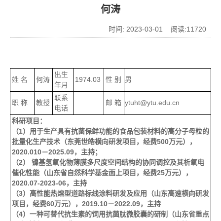
何涛
时间: 2023-03-01 阅读:
11720
出生
姓 名
1974.03
性 别
男
何涛
年月
联系
职 称
教授
邮 箱
ytuht@ytu.edu.cn
电话
科研项目：
（
1
）用于生产具有抗菌保鲜功能的食品包装材料的高分子母粒的
批量化生产技术（东莞世皓横向研发项目，经费
500
万元），
2020.010
－
2025.09
，主持；
（
2
） 镍基氢氧化物薄膜多尺度空间结构的协同调控及其析氧电
催化性能（山东省自然科学基金面上项目，经费
25
万元），
2020.07-2023-06
，主持
（
3
）高性能热熔型道路标线涂料研发及应用（山东高速横向研发
项目，经费
60
万元），
2019.10
－
2022.09
，主持
（
4
）一种可替代抗生素的饲用抗菌肽微胶囊的研制（山东省重点